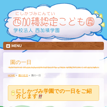
MENU
園の一日
HOME
»
園の生活
»
園の一日
にしかづみ学園での一日をご紹
介します