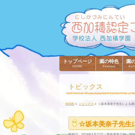
トップページ
園の特色
園
HOME
Feature
Acti
トピックス
HOME
»
トピックス
»
☆坂本美奈子先生による講
☆坂本美奈子先生
投稿日 : 2024年5月27日
最終更新日時 : 202