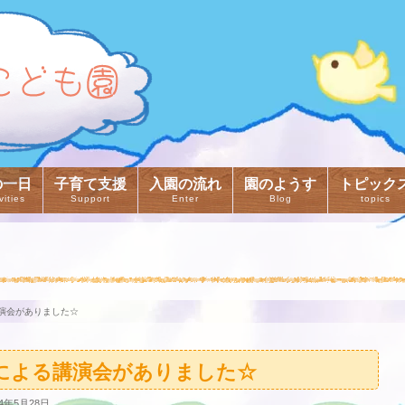
の一日
子育て支援
入園の流れ
園のようす
トピック
vities
Support
Enter
Blog
topics
演会がありました☆
による講演会がありました☆
4年5月28日