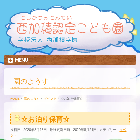
MENU
園のようす
HOME
»
園のようす
»
イベント
»
☆お泊り保育☆
☆お泊り保育☆
投稿日 : 2020年8月18日
最終更新日時 : 2020年8月24日
カテゴリー :
イベ
ント