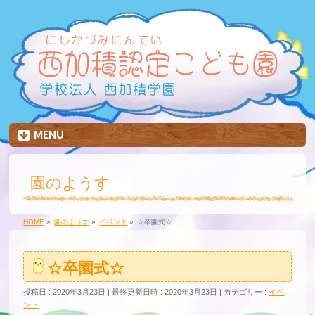
MENU
園のようす
HOME
»
園のようす
»
イベント
»
☆卒園式☆
☆卒園式☆
投稿日 : 2020年3月23日
最終更新日時 : 2020年3月23日
カテゴリー :
イベ
ント