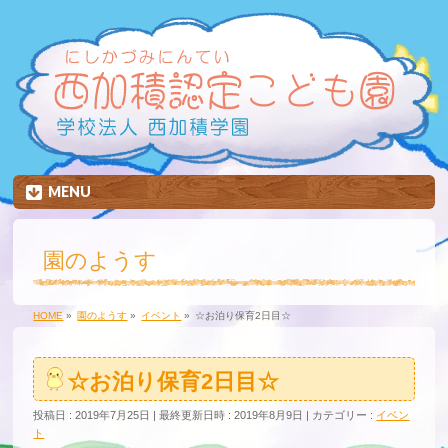
MENU
園のようす
HOME
»
園のようす
»
イベント
»
☆お泊り保育2日目☆
☆お泊り保育2日目☆
投稿日 : 2019年7月25日
最終更新日時 : 2019年8月9日
カテゴリー :
イベン
ト