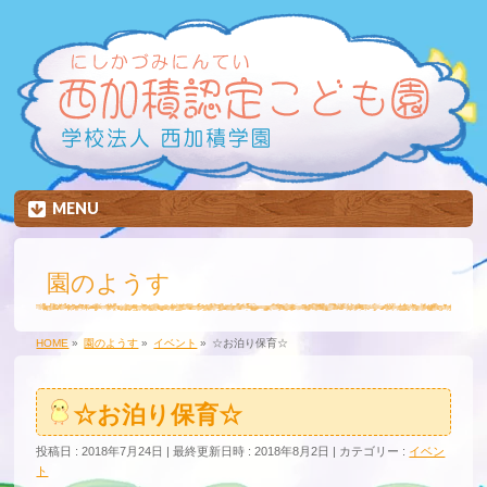
MENU
園のようす
HOME
»
園のようす
»
イベント
»
☆お泊り保育☆
☆お泊り保育☆
投稿日 : 2018年7月24日
最終更新日時 : 2018年8月2日
カテゴリー :
イベン
ト