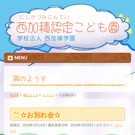
MENU
園のようす
HOME
»
園のようす
»
イベント
»
☆お別れ会☆
☆お別れ会☆
投稿日 : 2018年3月14日
最終更新日時 : 2018年3月15日
カテゴリー :
イベ
ント