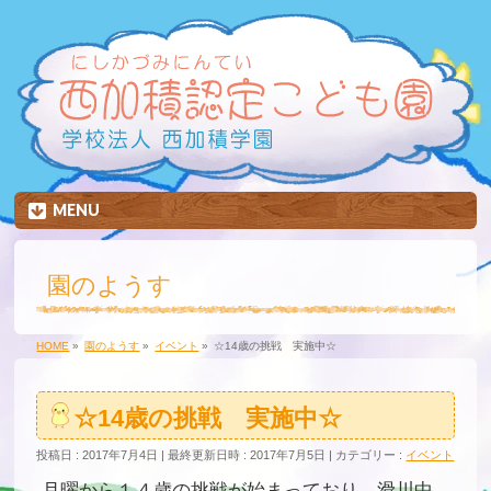
MENU
園のようす
HOME
»
園のようす
»
イベント
»
☆14歳の挑戦 実施中☆
☆14歳の挑戦 実施中☆
投稿日 : 2017年7月4日
最終更新日時 : 2017年7月5日
カテゴリー :
イベント
月曜から１４歳の挑戦が始まっており、滑川中