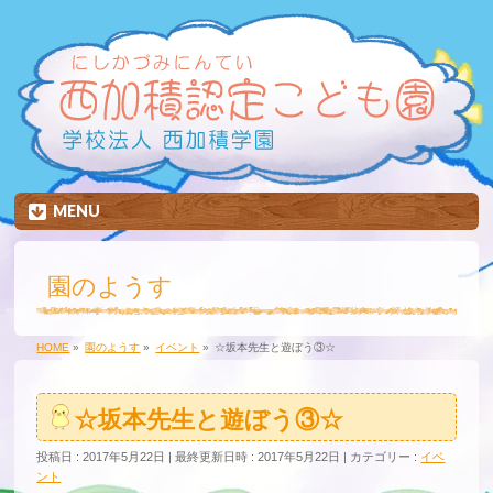
MENU
園のようす
HOME
»
園のようす
»
イベント
»
☆坂本先生と遊ぼう③☆
☆坂本先生と遊ぼう③☆
投稿日 : 2017年5月22日
最終更新日時 : 2017年5月22日
カテゴリー :
イベ
ント