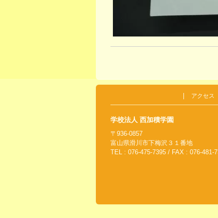
アクセス
学校法人 西加積学園
〒936-0857
富山県滑川市下梅沢３１番地
TEL : 076-475-7395 / FAX : 076-481-