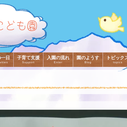
の一日
子育て支援
入園の流れ
園のようす
トピック
vities
Support
Enter
Blog
topics