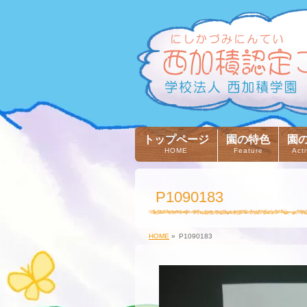
トップページ
園の特色
園
HOME
Feature
Acti
P1090183
HOME
»
P1090183