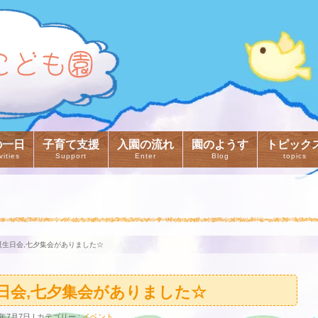
の一日
子育て支援
入園の流れ
園のようす
トピック
vities
Support
Enter
Blog
topics
誕生日会,七夕集会がありました☆
生日会,七夕集会がありました☆
6年7月7日
カテゴリー :
イベント