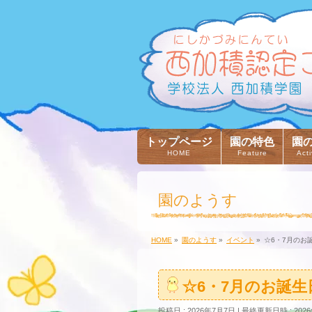
トップページ
園の特色
園
HOME
Feature
Acti
園のようす
HOME
»
園のようす
»
イベント
»
☆6・7月のお
☆6・7月のお誕
投稿日 : 2026年7月7日
最終更新日時 : 202