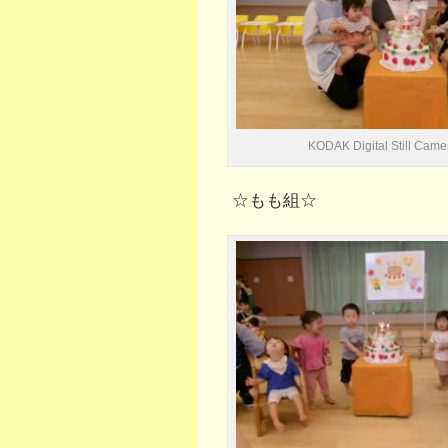
KODAK Digital Still Came
☆もも組☆