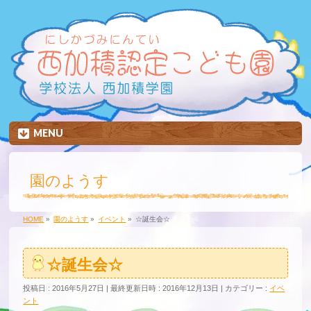
MENU
園のようす
HOME
»
園のようす
»
イベント
»
☆誕生会☆
☆誕生会☆
投稿日 : 2016年5月27日
最終更新日時 : 2016年12月13日
カテゴリー :
イベ
ント